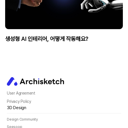
생성형 AI 인테리어, 어떻게 작동해요?
Start the change with
3D interior
User Agreement
technology.
Privacy Policy
3D Design
Design Community
Inquire about introduction
Seesoop