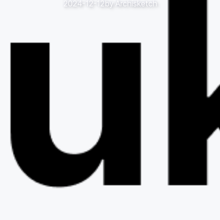
2024-12-12
by
Archisketch