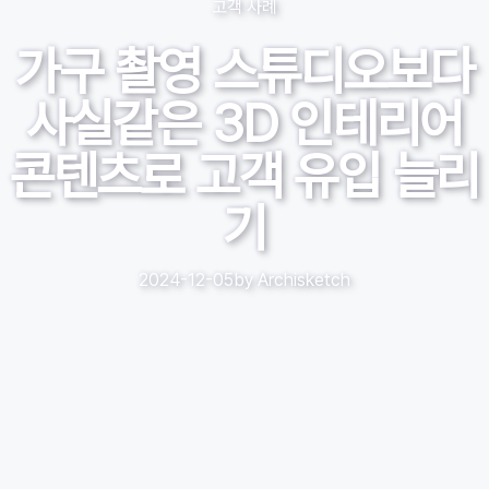
고객 사례
가구 촬영 스튜디오보다
사실같은 3D 인테리어
콘텐츠로 고객 유입 늘리
기
2024-12-05
by
Archisketch