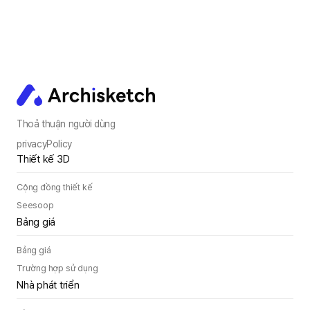
Bắt đầu sự thay đổi
với công nghệ nội
Thoả thuận người dùng
thất 3D.
privacyPolicy
Thiết kế 3D
Cộng đồng thiết kế
Yêu cầu thông tin giới thiệu
Seesoop
Bảng giá
Bảng giá
Trường hợp sử dụng
Nhà phát triển