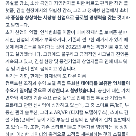
공실률 감소, 소상 공인과 자영업자를 위한 빠르고 편리한 창업 플
랫폼, 건설 현장에서의 위험성 감소, 그리고 정책형 산업에서
소비
자 중심을 향상하는 시장형 산업으로 글로벌 경쟁력을 갖는 것
이라
고 말합니다.
초기 산업의 역할, 인식변화를 이끌어 내며 잠재성을 보여준 분야
지만, 산업의 이해가 부족하거나, 기존의 견고한 레거시가 있기 때
문에 레퍼런스를 쌓아가는 것이 2022년 부터는 혹한기를 겪고 있
다고 설명했습니다. 그럼에도 불구하고 긍정적인 시그널과 진입은
계속되고 있고, 건설 현장 및 중견기업의 창업자들로 인해 네트워
킹 및 기술이 빨리 움직이고 있습니다.
위기는 기회, 한계는 잠재성의 또 다른 이름
컴팩트한 조직과 수익 모델 등을 특화한
데이터를 보유한 업체들이
수요가 일어날 것으로 예상한다고 설명했습니다.
공간에 대한 가치
변화와 비대면 기술 수요 급증 등으로 인해 전통 부동산 기업들의
프롭테크 관련 신사업이 성장하고 있는데, 그 중 스마트 홈/IoT, 부
동산 관리 솔루션, 그리고 AR/VR (디지털 모델하우스), 스마트 건
설 기술(콘테크) 등이 기존 부동산 산업의 전 영역에 걸쳐 활발해지
고 있습니다. 또한, 기존 스타트업들도 전문가를 영입하는 등 성장
하며, 이러한 데이터의 축적으로 고객을 세분화하는 것의 스킬들이