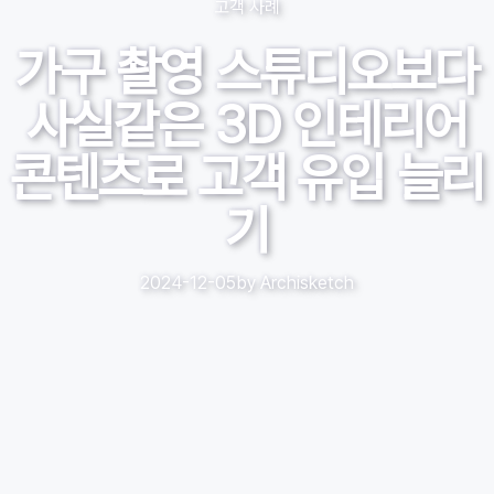
고객 사례
가구 촬영 스튜디오보다
사실같은 3D 인테리어
콘텐츠로 고객 유입 늘리
기
2024-12-05
by
Archisketch